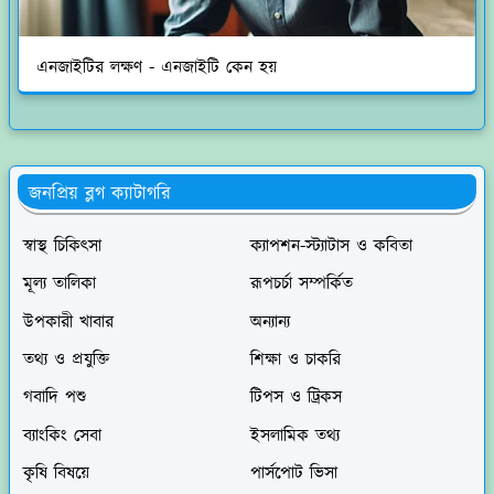
এনজাইটির লক্ষণ - এনজাইটি কেন হয়
জনপ্রিয় ব্লগ ক্যাটাগরি
স্বাস্থ চিকিৎসা
ক্যাপশন-স্ট্যাটাস ও কবিতা
মূল্য তালিকা
রূপচর্চা সম্পর্কিত
উপকারী খাবার
অন্যান্য
তথ্য ও প্রযুক্তি
শিক্ষা ও চাকরি
গবাদি পশু
টিপস ও ট্রিকস
ব্যাংকিং সেবা
ইসলামিক তথ্য
কৃষি বিষয়ে
পার্সপোট ভিসা