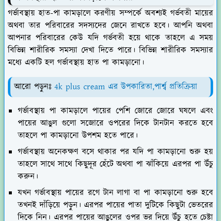
গর্ভাবস্থায় হাত-পা কামড়ালে করণীয় সম্পর্কে অবশ্যই গর্ভবতী মায়ের
অথবা তার পরিবারের সদস্যদের জেনে রাখতে হবে। আপনি অথবা
আপনার পরিবারের কেউ যদি গর্ভবতী হয়ে থাকে তাহলে এ সময়
বিভিন্ন শারীরিক সমস্যা দেখা দিতে পারে। বিভিন্ন শারীরিক সমস্যার
মধ্যে একটি হল গর্ভাবস্থায় হাত পা কামড়ানো।
আরো পড়ুনঃ
4k plus cream এর উপকারিতা,পার্শ্ব প্রতিক্রিয়া
গর্ভাবস্থায় পা কামড়ালে পায়ের পেশি জোরে জোরে ঘষলে এবং
পায়ের আঙুল গুলো সজোরে ওপরের দিকে টানটান করতে হবে
তাহলে পা কামড়ানো উপশম হতে পারে।
গর্ভাবস্থায় অনেকক্ষণ বসে থাকার পর যদি পা কামড়ানো শুরু হয়
তাহলে সাথে সাথে কিছুদূর হেঁটে অথবা পা ঝাঁকিয়ে এরপর পা উঁচু
করুন।
যখন গর্ভাবস্থায় পায়ের রগে টান লাগা বা পা কামড়ানো শুরু হবে
তখনই দাঁড়িয়ে পড়ুন। এরপর পায়ের পাতা দুটিকে কিছুটা ভেতরের
দিকে নিন। এরপর পায়ের আঙুলের ওপর ভর দিয়ে উঁচু হতে চেষ্টা