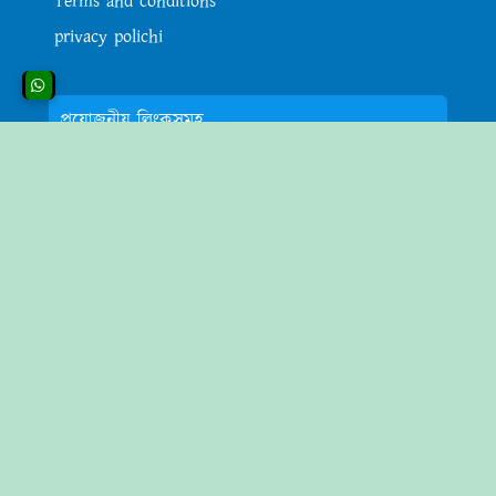
Terms and conditions
privacy polichi
প্রয়োজনীয় লিংকসমূহ
অন্যান্য
উপকারী খাবার
গবাদি পশু
টিপস ও ট্রিকস
তথ্য ও প্রযুক্তি
TRUE LIFE IT ব্লগার এর উদ্দেশ্য
True Life IT ব্লগার এর অ্যাডমিন রাকিবুল ইসলাম আপনাদের
সঠিক তথ্য দিয়ে সহযোগিতা করায় আমাদের টিমের উদ্দেশ্য