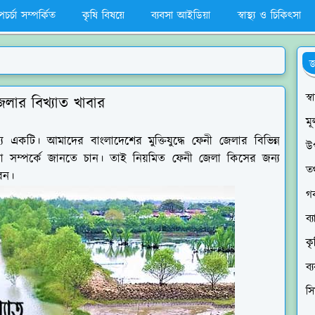
পচর্চা সম্পর্কিত
কৃষি বিষয়ে
ব্যবসা আইডিয়া
স্বাস্থ্য ও চিকিৎসা
জ
স্
েলার বিখ্যাত খাবার
মূ
একটি। আমাদের বাংলাদেশের মুক্তিযুদ্ধে ফেনী জেলার বিভিন্ন
উ
জেলা সম্পর্কে জানতে চান। তাই নিয়মিত ফেনী জেলা কিসের জন্য
তথ
রেন।
গব
ব্
কৃ
ব্
স