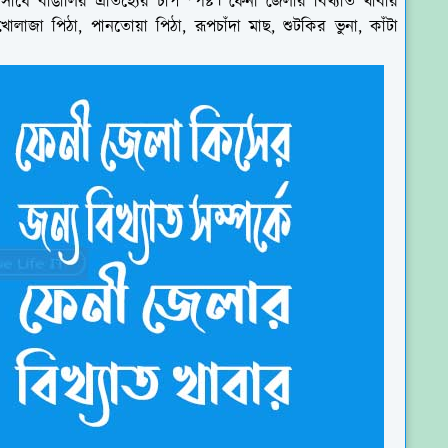
ধে বাঙালির ঐতিহ্যের চাপ স্পষ্ট। ফেনী জেলার বিখ্যাত খাবার
োলাজা পিঠা, পানতোয়া পিঠা, রূপচাঁদা মাছ, শুটকির ভুনা, কাঁটা