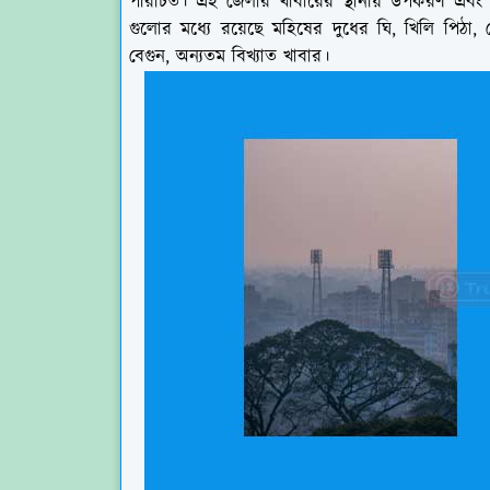
পরিচিত। এই জেলার খাবারের স্থানীয় উপকরণ এবং সা
গুলোর মধ্যে রয়েছে মহিষের দুধের ঘি, খিলি পিঠা, খ
বেগুন, অন্যতম বিখ্যাত খাবার।