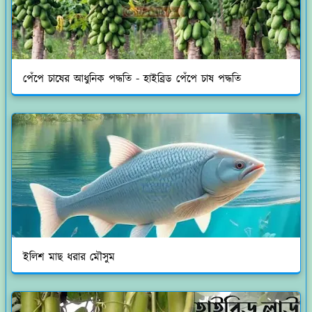
পেঁপে চাষের আধুনিক পদ্ধতি - হাইব্রিড পেঁপে চাষ পদ্ধতি
ইলিশ মাছ ধরার মৌসুম