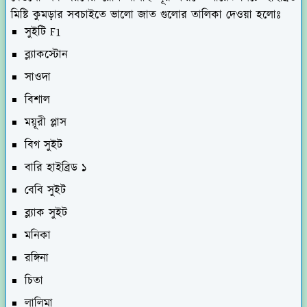
মিষ্টি কুমড়ার সবচাইতে ভালো জাত গুলোর তালিকা দেওয়া হলোঃ
সুইটি F1
ব্ল্যাকস্টোন
সাওদা
বিশাল
ময়ূরী প্লাস
বিগ সুইট
বারি হাইব্রিড ১
বেবি সুইট
ব্ল্যাক সুইট
মনিকা
রঙ্গিনা
চিতা
লালিমা